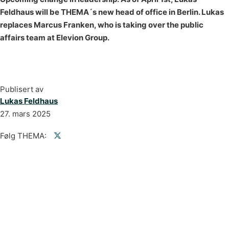
Feldhaus will be THEMA´s new head of office in Berlin. Lukas
replaces Marcus Franken, who is taking over the public
affairs team at Elevion Group.
Publisert av
Lukas Feldhaus
27. mars 2025
Følg THEMA:
Follow us on Facebook
Follow us on linkedin
Follow us on twitter