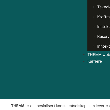
Teknol
Kraftm
Inntek
Reserv
Inntekt
THEMA web 
Karriere
THEMA
er et spesialisert konsulentselskap som leverer