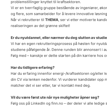
problemstillinger knyttet til kraftsektoren.
Vi er en tverrfaglig gruppe bestående av ingeniører, øk
og flere, som samarbeider for å levere innovative løsning
Når vi rekrutterer til
THEMA
, ser vi etter motiverte kandi
realiseringen av det grønne skiftet!
Er du nyutdannet, eller nærmer du deg slutten av studi
Vi har en egen rekrutteringsprosess på høsten for nyut
studiene påfølgende år. Denne runden blir annonsert i a
Følg med – kanskje er dette starten på din karriere hos o
Har du tidligere erfaring?
Har du erfaring innenfor energi-/kraftsektoren og/eller 
din CV via lenken nedenfor. Vi vurderer kandidater opp m
matcher det vi ser etter, tar vi kontakt med deg.
Vil du være først ute når nye muligheter åpner seg?
Følg oss på LinkedIn og finn.no – der deler vi alle ledige