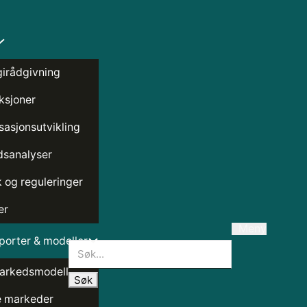
girådgivning
ksjoner
sasjonsutvikling
sanalyser
k og reguleringer
er
Meny
orter & modeller
Søk
arkedsmodell
 markeder