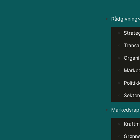
Rådgivning
Strate
Transa
Organi
Marked
Politik
Sektor
Markedsrapp
Kraftm
Grønne