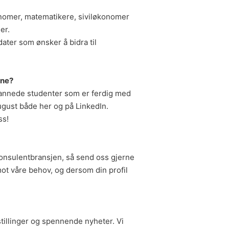
onomer, matematikere, siviløkonomer
er.
dater som ønsker å bidra til
ene?
dannede studenter som er ferdig med
ugust både her og på LinkedIn.
ss!
konsulentbransjen, så send oss gjerne
ot våre behov, og dersom din profil
 stillinger og spennende nyheter. Vi