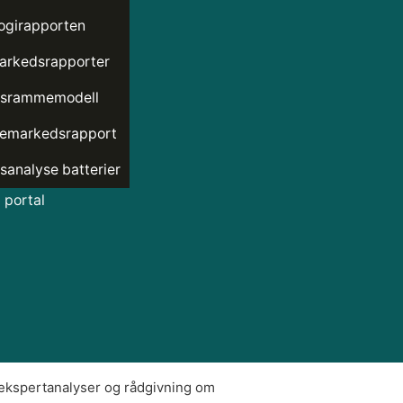
ogirapporten
arkedsrapporter
tsrammemodell
emarkedsrapport
sanalyse batterier
portal
 ekspertanalyser og rådgivning om