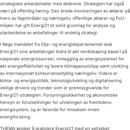
strategiske arbeidsmøter med aktørene. Strategien har også
vært på offentlig høring. Den brede involveringen av aktører på
tvers av fagområder og næringsliv, offentlige aktører og FoU-
miljøer har gitt Energi21 et solid grunnlag for analyse og
utarbeidelse av anbefalinger til endelig strategi.
I følge mandatet fra Olje- og energidepartementet skal
Energi21 sine anbefalinger bidra til økt verdiskaping basert på
nasjonale energiressurser, omlegging av energisystemet for
økt energieffektivitet og lavere klimagassutslipp samt utvikling
av internasjonalt konkurransedyktig næringsliv. Videre er
klima- og energipolitikk, teknologiutvikling og digitalisering
viktige drivere og trender som er premissgivende for
Energi21-strategien. Forsyningssikkerhet og økonomiske
hensyn er forutsetninger for utviklingen av fremtidens
energisystem, og er førende for innsatsen innen
energiforsking.
THEMA ønsker å gratulere Energi21 med en vellykket