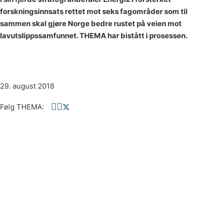
forskningsinnsats rettet mot seks fagområder som til
sammen skal gjøre Norge bedre rustet på veien mot
lavutslippssamfunnet. THEMA har bistått i prosessen.
29. august 2018
Følg THEMA:
Follow us on Facebook
Follow us on linkedin
Follow us on twitter