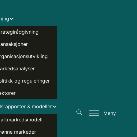
ning
trategirådgivning
ransaksjoner
rganisasjonsutvikling
arkedsanalyser
olitikk og reguleringer
ektorer
srapporter & modeller
Meny
raftmarkedsmodell
rønne markeder