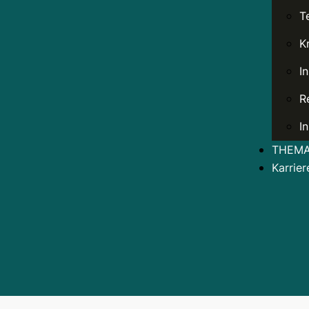
T
K
I
R
I
THEMA 
Karrier