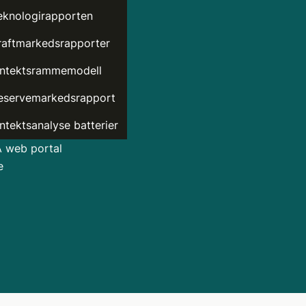
eknologirapporten
raftmarkedsrapporter
nntektsrammemodell
eservemarkedsrapport
nntektsanalyse batterier
web portal
e