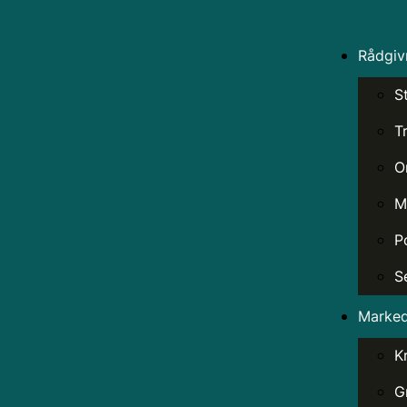
Rådgiv
S
T
O
M
P
S
Marked
K
G