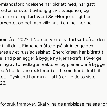
mlandsforbindelsene har bidratt med, har gått
effekten er svært avhengig av situasjonen, og
ntinentet og tørt vær i Sør-Norge har gitt en
forventet og det man ville hatt i en mer normal
nom året 2022. I Norden venter vi fortsatt på at den
i full drift. Finnene måtte også skrinlegge den
res av et russisk selskap. Energikrisen har bidratt til
ere land planlegger å bygge ny kjernekraft. I Sverige
pning av to nedlagte reaktorer og planer om å bygge
d å holde sine reaktorer i drift, som har bidratt til
t. I Tyskland har man tillatt å drifte de to siste
023.
aftforbruk framover. Skal vi nå de ambisiøse målene for