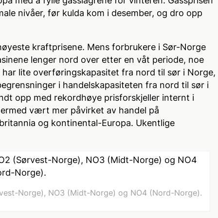
opa med å fylle gasslagrene for vinteren. Gassprisen
ormale nivåer, før kulda kom i desember, og dro opp
høyeste kraftprisene. Mens forbrukere i Sør-Norge
sinene lenger nord over etter en våt periode, noe
 har lite overføringskapasitet fra nord til sør i Norge,
begrensninger i handelskapasiteten fra nord til sør i
endt opp med rekordhøye prisforskjeller internt i
dermed vært mer påvirket av handel på
britannia og kontinental-Europa. Ukentlige
Sørvest-Norge), NO3 (Midt-Norge) og NO4 (Nord-Norge).