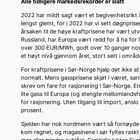
Alle tidligere markedsrekorder er slått
2022 har mildt sagt vært et begivenhetsrikt å
lengst glemt, for i 2022 har vi sett døgnprise
årsaken til de høye kraftprisene har vært utv
Russland, har Europa vært redd for å ha for l
over 300 EUR/MWh, godt over 10 ganger norm
et høyt nivå gjennom året, stort sett i område
For kraftprisene i Sør-Norge hjalp det ikke at 
normalt. Mens gassprisene skjøt i været, san
skrev om fare for rasjonering i Sør-Norge. E
lite gass til Europa (og stengte mellomlandsfo
for rasjonering. Uten tilgang til import, ansl
prosent.
Sjelden har nok nordmenn vært så fornøyde 
kom regnet, og magasinene i sør fyltes raskt