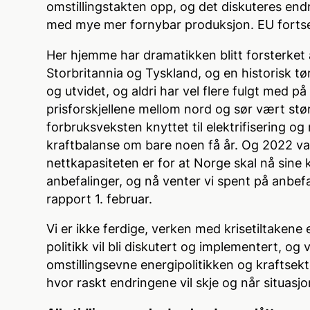
omstillingstakten opp, og det diskuteres end
med mye mer fornybar produksjon. EU fortsett
Her hjemme har dramatikken blitt forsterket 
Storbritannia og Tyskland, og en historisk tø
og utvidet, og aldri har vel flere fulgt med på
prisforskjellene mellom nord og sør vært større.
forbruksveksten knyttet til elektrifisering og
kraftbalanse om bare noen få år. Og 2022 var 
nettkapasiteten er for at Norge skal nå sine 
anbefalinger, og nå venter vi spent på anbe
rapport 1. februar.
Vi er ikke ferdige, verken med krisetiltakene
politikk vil bli diskutert og implementert, og v
omstillingsevne energipolitikken og kraftsekto
hvor raskt endringene vil skje og når situasjo