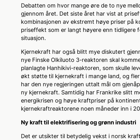
Debatten om hvor mange øre de to nye mello
gjennom året. Det siste året har vist at pris
kombinasjonen av ekstremt høye priser på ko
priseffekt som er langt høyere enn tidligere 
situasjon.
Kjernekraft har også blitt mye diskutert gjen
nye Finske Olkiluoto 3-reaktoren skal komme 
planlagte Hanhikivi-reaktoren, som skulle leve
økt støtte til kjernekraft i mange land, og fl
har den nye regjeringen uttalt mål om gjenå
ny kjernekraft. Samtidig har Frankrike slitt me
energikrisen og høye kraftpriser på kontinente
kjernekraftreaktorene noen måneder inn i 2
Ny kraft til elektrifisering og grønn industri
Det er utsikter til betydelig vekst i norsk kr