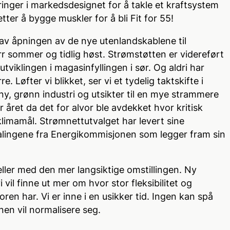
ringer i markedsdesignet for å takle et kraftsystem
er å bygge muskler for å bli Fit for 55!
av åpningen av de nye utenlandskablene til
rr sommer og tidlig høst. Strømstøtten er videreført
 utviklingen i magasinfyllingen i sør. Og aldri har
 Løfter vi blikket, ser vi et tydelig taktskifte i
 ny, grønn industri og utsikter til en mye strammere
året da det for alvor ble avdekket hvor kritisk
klimamål. Strømnettutvalget har levert sine
falingene fra Energikommisjonen som legger fram sin
 eller med den mer langsiktige omstillingen. Ny
i vil finne ut mer om hvor stor fleksibilitet og
ren har. Vi er inne i en usikker tid. Ingen kan spå
nen vil normalisere seg.