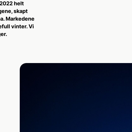
 2022 helt
gene, skapt
opa. Markedene
ull vinter. Vi
er.