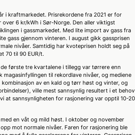
r i kraftmarkedet. Prisrekordene fra 2021 er for
r over 6 kr/kWh i Sør-Norge. Den aller viktigst
iklingen i gassmarkedet. Med lite import av gass fra
ite gass gjennom vinteren. I august gikk gassprisen
ale nivåer. Samtidig har kvoteprisen holdt seg på
t 70 til 90 EUR/t.
de første tre kvartalene i tillegg var tørrere enn
k magasinfyllingen til rekordlave nivåer, og mediene
n kombinasjon av en kald og tørr høst og vinter, og
rbindelser), ville mest sannsynlig resultert i et behov
o vi at sannsynligheten for rasjonering var opptil 10-20
med en våt og mild høst. I oktober og november
 opp mot normale nivåer. Faren for rasjonering ble