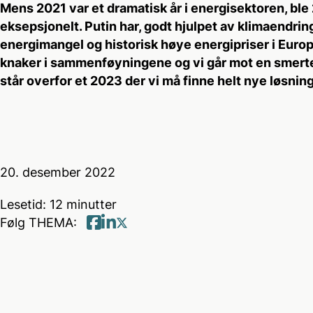
Mens 2021 var et dramatisk år i energisektoren, ble
eksepsjonelt. Putin har, godt hjulpet av klimaendrin
energimangel og historisk høye energipriser i Eur
knaker i sammenføyningene og vi går mot en smertef
står overfor et 2023 der vi må finne helt nye løsning
20. desember 2022
Lesetid: 12 minutter
Følg THEMA:
Follow us on twitter
Follow us on Facebook
Follow us on linkedin